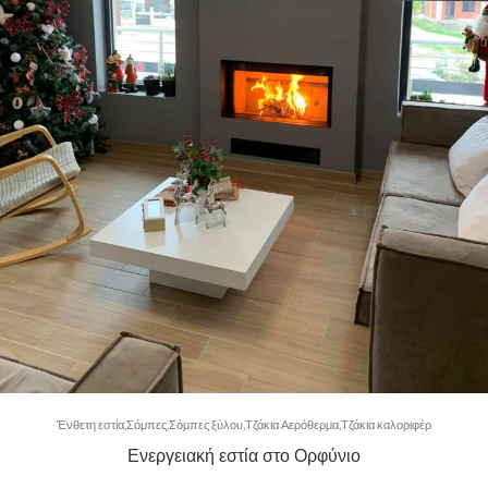
Ένθετη εστία
Σόμπες
Σόμπες ξύλου
Τζάκια Αερόθερμα
Τζάκια καλοριφέρ
Ενεργειακή εστία στο Ορφύνιο