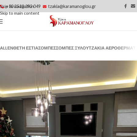
+30 2510 392 049
tzakia@karamanoglou.gr
Skip to navigation
Skip to main content
ALL
ΈΝΘΕΤΗ ΕΣΤΊΑ
ΣΌΜΠΕΣ
ΣΌΜΠΕΣ ΞΎΛΟΥ
ΤΖΆΚΙΑ ΑΕΡΌΘΕΡΜΑ
Τ