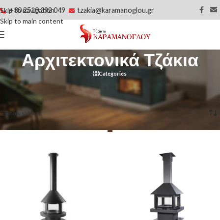
+30 2510 392 049
tzakia@karamanoglou.gr
Skip to navigation
Skip to main content
Αρχιτεκτονικά Τζάκια
Categories
Αρχική σελίδα
/
Αρχιτεκτονικά Τζάκια
Προβάλλονται όλα - 13 αποτελέσματα
Show sidebar