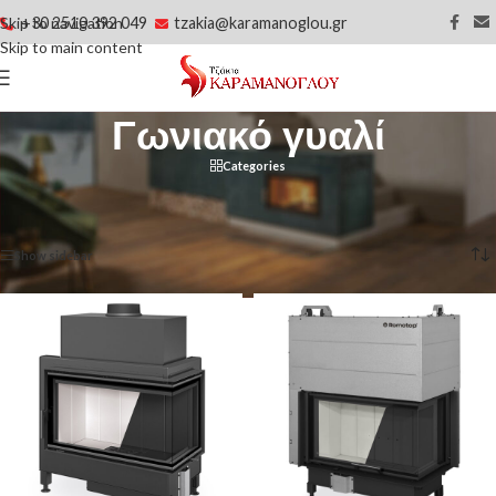
+30 2510 392 049
tzakia@karamanoglou.gr
Skip to navigation
Skip to main content
Γωνιακό γυαλί
Categories
Αρχική σελίδα
/
Προϊόν Τύπος
/
Γωνιακό γυαλί
Βλέπετε 1–20 από 38 αποτελέσματα
Show sidebar