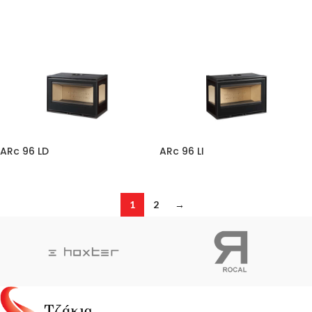
ARc 96 LD
ARc 96 LI
1
2
→