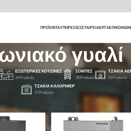
ΠΡΟΪΟΝΤΑ
ΥΠΗΡΕΣΙΕΣ
ΕΤΑΙΡΕΙΑ
ΕΡΓΑ
ΕΠΙΚΟΙΝΩΝ
ωνιακό γυαλί
ΕΞΩΤΕΡΙΚΈΣ ΚΟΥΖΊΝΕΣ
ΣΌΜΠΕΣ
ΤΖΆΚΙΑ Α
24 Products
38 Products
83 Products
ΤΖΆΚΙΑ ΚΑΛΟΡΙΦΈΡ
17 Products
τα με ετικέτα “Γωνιακό γυαλί”