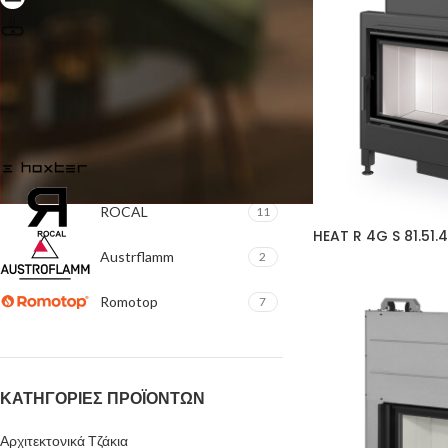
Αρχιτεκτονικά Τζάκια
1
ΕΤΑΙΡΕΙΕΣ
Hoxter
18
ROCAL
11
HEAT R 4G S 81.51.
Austrflamm
2
Romotop
7
ΚΑΤΗΓΟΡΊΕΣ ΠΡΟΪΌΝΤΩΝ
Αρχιτεκτονικά Τζάκια