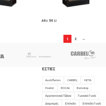
ARc 96 LI
1
2
→
ΕΣΤΙΕΣ
Austrflamm
CARBEL
HETA
Hoxter
ROCAL
Romotop
Αρχιτεκτονικά Τζάκια
Γωνιακό Γυαλί
Διαμπερές
Επίπεδο
Επίπεδο Γυαλί