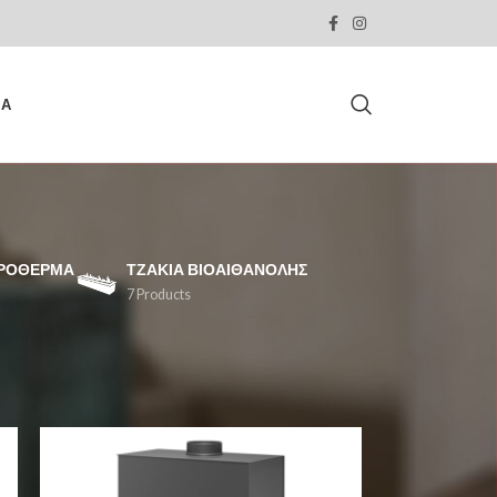
ΙΑ
ΕΡΌΘΕΡΜΑ
ΤΖΆΚΙΑ ΒΙΟΑΙΘΑΝΌΛΗΣ
7 Products
Show
30
90
All