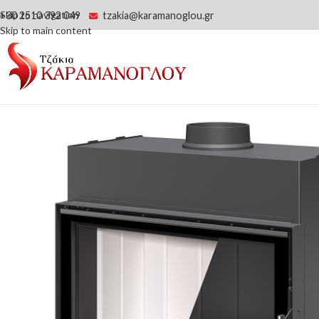
Skip to navigation
+30 2510 392 049
tzakia@karamanoglou.gr
Skip to main content