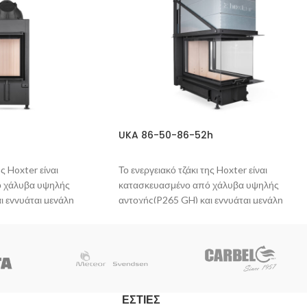
UKA 86-50-86-52h
ης Hoxter είναι
Το ενεργειακό τζάκι της Hoxter είναι
 χάλυβα υψηλής
κατασκευασμένο από χάλυβα υψηλής
ι εγγυάται μεγάλη
αντοχής(P265 GH) και εγγυάται μεγάλη
διάρκεια ζωής.
κτική στις γρατζουνιές
Η βαφή του είναι ανθεκτική στις γρατζουνιές
μή στο πρώτο άναμμα.
και δεν προκαλεί οσμή στο πρώτο άναμμα.
λήρως, με αποτέλεσμα η
Η πόρτα σφραγίζει πλήρως, με αποτέλεσμα 
ται άμεσα σε κάθε
φωτιά να ανταποκρίνεται άμεσα σε κάθε
έγχου του αέρα. To
κίνηση του μοχλού ελέγχου του αέρα. To
ΕΣΤΙΕΣ
αθέτει, είναι ανθεκτικό σε
κεραμικό γυαλί που διαθέτει, είναι ανθεκτικό 