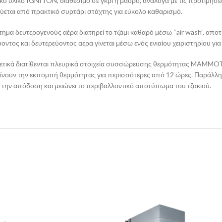
κό υλικό IGNITON, διαθέσιμο σε γκρι ή μαύρο, ανάλογα με τις προτιμήσει
ύεται από πρακτικό συρτάρι στάχτης για εύκολο καθαρισμό.
τημα δευτερογενούς αέρα διατηρεί το τζάμι καθαρό μέσω “air wash”, α
ντος και δευτερεύοντος αέρα γίνεται μέσω ενός ενιαίου χειριστηρίου για
ετικά διατίθενται πλευρικά στοιχεία συσσώρευσης θερμότητας MAMMOT
ίνουν την εκπομπή θερμότητας για περισσότερες από 12 ώρες. Παράλλ
 την απόδοση και μειώνει το περιβαλλοντικό αποτύπωμα του τζακιού.