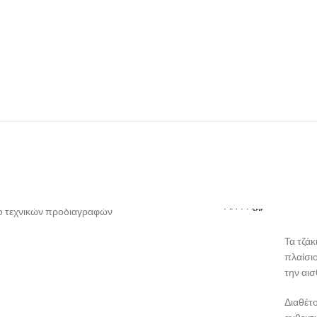
ΛΗΨΗ
 τεχνικών προδιαγραφών
Τα τζά
πλαίσιο
την αισ
Διαθέτο