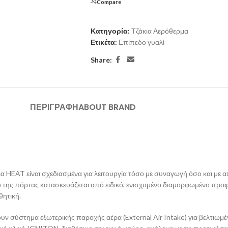
Compare
Κατηγορία:
Τζάκια Αερόθερμα
Ετικέτα:
Επίπεδο γυαλί
Share:
ΠΕΡΙΓΡΑΦΉ
ABOUT BRAND
κια HEAT είναι σχεδιασμένα για λειτουργία τόσο με συναγωγή όσο και μ
 της πόρτας κατασκευάζεται από ειδικό, ενισχυμένο διαμορφωμένο προφίλ,
θητική.
υν σύστημα εξωτερικής παροχής αέρα (External Air Intake) για βελτιωμ