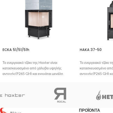
ECKA 51/51/51h
HAKA 37-50
Το ενεργειακό τζάκι της Hoxter είναι
Το ενεργειακό τζάκι τ
κατασκευασμένο από χάλυβα υψηλής
κατασκευασμένο από
αντοχής(P265 GH) και εγγυάται μεγάλη
αντοχής(P265 GH) κα
διάρκεια ζωής.
διάρκεια ζωής.
Η βαφή του είναι ανθεκτική στις γρατζουνιές
Η βαφή του είναι ανθε
και δεν προκαλεί οσμή στο πρώτο άναμμα.
και δεν προκαλεί οσ
Η πόρτα σφραγίζει πλήρως, με αποτέλεσμα η
Η πόρτα σφραγίζει π
φωτιά να ανταποκρίνεται άμεσα σε κάθε
φωτιά να ανταποκρίνε
κίνηση του μοχλού ελέγχου του αέρα. To
κίνηση του μοχλού ελ
ΠΡΟΪΟΝΤΑ
κεραμικό γυαλί που διαθέτει, είναι ανθεκτικό σε
κεραμικό γυαλί που δι