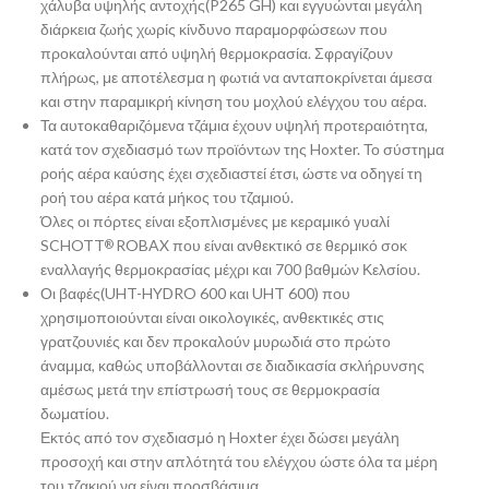
χάλυβα υψηλής αντοχής(P265 GH) και εγγυώνται μεγάλη
διάρκεια ζωής χωρίς κίνδυνο παραμορφώσεων που
προκαλούνται από υψηλή θερμοκρασία. Σφραγίζουν
πλήρως, με αποτέλεσμα η φωτιά να ανταποκρίνεται άμεσα
και στην παραμικρή κίνηση του μοχλού ελέγχου του αέρα.
Τα αυτοκαθαριζόμενα τζάμια έχουν υψηλή προτεραιότητα,
κατά τον σχεδιασμό των προϊόντων της Hoxter. Το σύστημα
ροής αέρα καύσης έχει σχεδιαστεί έτσι, ώστε να οδηγεί τη
ροή του αέρα κατά μήκος του τζαμιού.
Όλες οι πόρτες είναι εξοπλισμένες με κεραμικό γυαλί
SCHOTT
ROBAX που είναι ανθεκτικό σε θερμικό σοκ
®
εναλλαγής θερμοκρασίας μέχρι και 700 βαθμών Κελσίου.
Οι βαφές(UHT-HYDRO 600 και UHT 600) που
χρησιμοποιούνται είναι οικολογικές, ανθεκτικές στις
γρατζουνιές και δεν προκαλούν μυρωδιά στο πρώτο
άναμμα, καθώς υποβάλλονται σε διαδικασία σκλήρυνσης
αμέσως μετά την επίστρωσή τους σε θερμοκρασία
δωματίου.
Εκτός από τον σχεδιασμό η Hoxter έχει δώσει μεγάλη
προσοχή και στην απλότητά του ελέγχου ώστε όλα τα μέρη
του τζακιού να είναι προσβάσιμα.