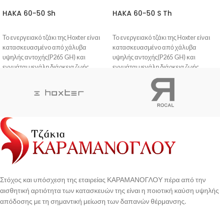
HAKA 60-50 Sh
HAKA 60-50 S Th
Το ενεργειακό τζάκι της Hoxter είναι
Το ενεργειακό τζάκι της Hoxter είναι
κατασκευασμένο από χάλυβα
κατασκευασμένο από χάλυβα
υψηλής αντοχής(P265 GH) και
υψηλής αντοχής(P265 GH) και
εγγυάται μεγάλη διάρκεια ζωής.
εγγυάται μεγάλη διάρκεια ζωής.
Η βαφή του είναι ανθεκτική στις
Η βαφή του είναι ανθεκτική στις
γρατζουνιές και δεν προκαλεί οσμή
γρατζουνιές και δεν προκαλεί οσμή
στο πρώτο άναμμα.
στο πρώτο άναμμα.
Η πόρτα σφραγίζει πλήρως, με
Η πόρτα σφραγίζει πλήρως, με
αποτέλεσμα η φωτιά να
αποτέλεσμα η φωτιά να
ανταποκρίνεται άμεσα σε κάθε
ανταποκρίνεται άμεσα σε κάθε
κίνηση του μοχλού ελέγχου του αέρα.
κίνηση του μοχλού ελέγχου του αέρα.
To κεραμικό γυαλί που διαθέτει, είναι
To κεραμικό γυαλί που διαθέτει, είναι
ανθεκτικό σε θερμικό σοκ και έχει
ανθεκτικό σε θερμικό σοκ και έχει
σχεδιαστεί η ροή του αέρα έτσι ώστε το
σχεδιαστεί η ροή του αέρα έτσι ώστε το
τζάμι να είναι αυτοκαθαριζόμενο.
τζάμι να είναι αυτοκαθαριζόμενο.
Στόχος και υπόσχεση της εταιρείας ΚΑΡΑΜΑΝΟΓΛΟΥ πέρα από την
αισθητική αρτιότητα των κατασκευών της είναι η ποιοτική καύση υψηλής
απόδοσης με τη σημαντική μείωση των δαπανών θέρμανσης.