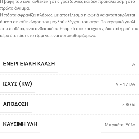
Η βαφή του είναι ανθεκτική στις γρατζουνιές και δεν προκαλεί οσμή στο
πρώτο άναμμα.
Η πόρτα σφραγίζει πλήρως, με αποτέλεσμα η φωτιά να ανταποκρίνεται
άμεσα σε κάθε κίνηση του μοχλού ελέγχου του αέρα. To κεραμικό γυαλί
που διαθέτει, είναι ανθεκτικό σε θερμικό σοκ και έχει σχεδιαστεί η ροή του
αέρα έτσι ώστε το τζάμι να είναι αυτοκαθαριζόμενο.
ΕΝΕΡΓΕΙΑΚΉ ΚΛΆΣΗ
A
ΙΣΧΎΣ (KW)
9 – 17 kW
ΑΠΌΔΟΣΗ
> 80 %
ΚΑΎΣΙΜΗ ΎΛΗ
Μπρικέτα
,
Ξύλο