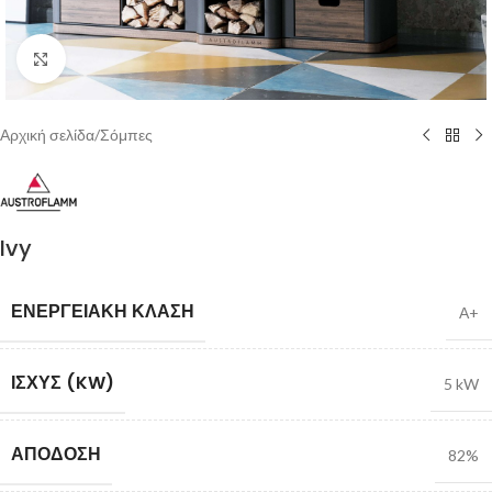
Click to enlarge
Αρχική σελίδα
/
Σόμπες
Ivy
ΕΝΕΡΓΕΙΑΚΉ ΚΛΆΣΗ
Α+
ΙΣΧΎΣ (KW)
5 kW
ΑΠΌΔΟΣΗ
82%