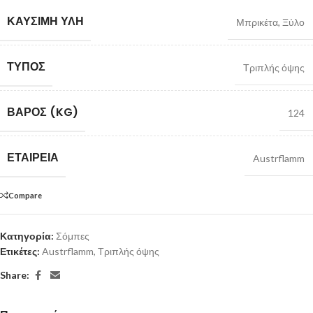
ΚΑΎΣΙΜΗ ΎΛΗ
Μπρικέτα
,
Ξύλο
ΤΎΠΟΣ
Τριπλής όψης
ΒΆΡΟΣ (KG)
124
ΕΤΑΙΡΕΊΑ
Austrflamm
Compare
Κατηγορία:
Σόμπες
Ετικέτες:
Austrflamm
,
Τριπλής όψης
Share: