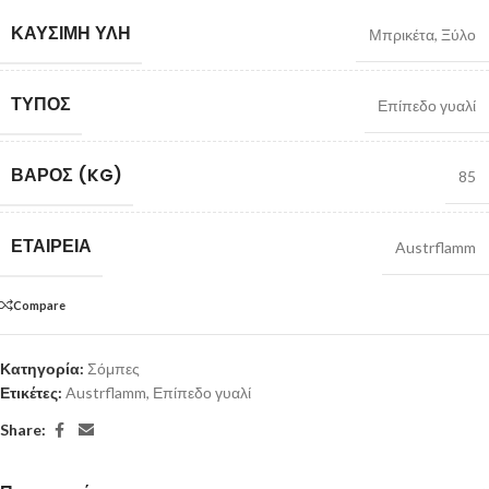
ΚΑΎΣΙΜΗ ΎΛΗ
Μπρικέτα
,
Ξύλο
ΤΎΠΟΣ
Επίπεδο γυαλί
ΒΆΡΟΣ (KG)
85
ΕΤΑΙΡΕΊΑ
Austrflamm
Compare
Κατηγορία:
Σόμπες
Ετικέτες:
Austrflamm
,
Επίπεδο γυαλί
Share: