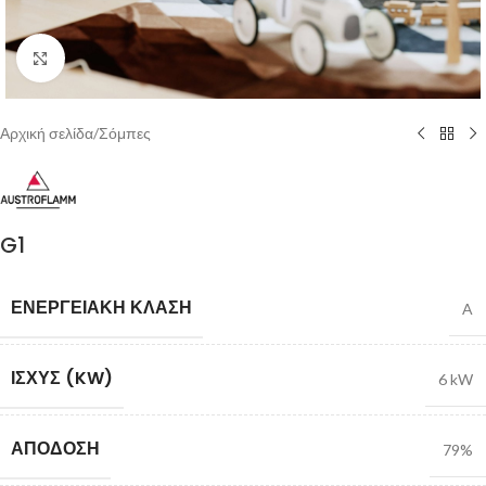
Click to enlarge
Αρχική σελίδα
/
Σόμπες
G1
ΕΝΕΡΓΕΙΑΚΉ ΚΛΆΣΗ
A
ΙΣΧΎΣ (KW)
6 kW
ΑΠΌΔΟΣΗ
79%