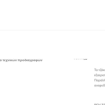
ΛΗΨΗ
ο τεχνικών προδιαγραφών
Τ
α τζά
εξαερι
Παράλλ
ανεφοδ
BEV 