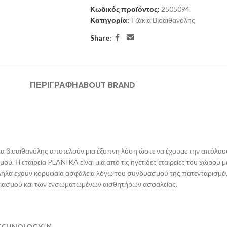
Κωδικός προϊόντος:
2505094
Κατηγορία:
Τζάκια Βιοαιθανόλης
Share:
ΠΕΡΙΓΡΑΦΉ
ABOUT BRAND
κια βιοαιθανόλης αποτελούν μια έξυπνη λύση ώστε να έ
χουμε την απόλα
σμού.
Η εταιρεία
PLANIKA
είναι μια από τις ηγέτιδες εταιρείες του χώρο
ηλα έχουν κορυφαία ασφάλεια λόγω του συνδυασμού της πατενταρισμέν
ιασμού και των ενσωματωμένων αισθητήρων ασφαλείας.
TECHNOLOGY
TM