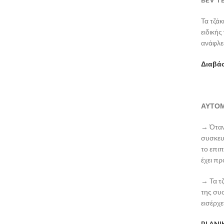
Τα τζάκ
ειδικής
ανάφλε
Διαβάσ
Α
ΥΤΟ
→ Ότα
συσκευ
το
επιπ
έχει π
→ Τα τζ
της συσ
εισέρχε
PLANIK