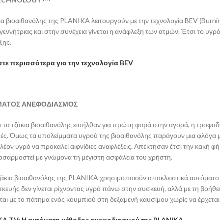
ια βιοαιθανόλης της
PLANIKA
λειτουργούν με την τεχνολογία
BEV (Burni
γεννήτριας και στην συνέχεια γίνεται η ανάφλεξη των ατμών. Έτσι το υγρό
ξης
.
τε περισσότερα για την τεχνολογία BEV
ΜΑΤΟΣ
ΑΝΕΦΟΔΙΑΣΜΟΣ
ν
τα τζάκια βιοαιθανόλης
εισήλθαν για πρώτη φορά στην αγορά,
η τροφοδ
ές.
Όμως τ
α υπολείμματα υγρού της βιοαιθανόλης παράγουν μια φλόγα 
λέον υγρό να προκαλεί
αιφνίδιες αναφλέξεις. Α
πέκτησαν
έτσι
την κακή φ
ροσαρμοστεί με γνώμονα τη μέγιστη ασφάλεια του χρήστη.
άκια βιοαιθανόλης της
PLANIKA
χρησιμοποιούν
αποκλειστικά
αυτόματο
κευής δεν γίνεται ρίχνοντας υγρό πάνω στην συσκευή, αλλά με τη βοήθε
ται
με το πάτημα ενός κουμπιού στη δεξαμενή καυσίμου χωρίς να έρχεται
A TV: Η αυτόματη μέθοδος ανεφοδιασμού της PLANIKA