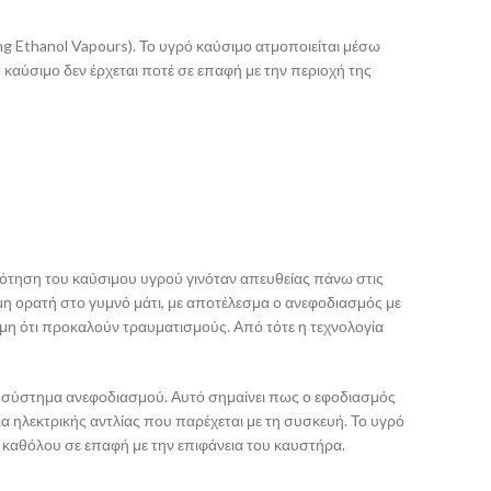
ng Ethanol Vapours).
Το υγρό καύσιμο α
τμοποιείται
μέσω
 καύσιμο δεν έρχεται ποτέ σε επαφή με την περιοχή τ
ης
ότηση του καύσιμου υγρού γινόταν απευθείας πάνω στις
μη ορατή
στο
γυμνό μάτι, με αποτέλεσμα ο ανεφοδιασμός με
ήμη ότι προκαλούν τραυματισμούς.
Από τότε η τεχνολογία
 σύστημα ανεφοδιασμού. Αυτό σημαίνει πως ο εφοδιασμός
ια
ηλεκτρικής
αντλίας
που παρέχεται με τη συσκευή
. Το υγρό
 καθόλου σε επαφή με την επιφάνεια του καυστήρα.