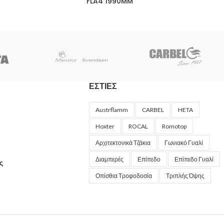
FLA4 1990MM
ΕΣΤΙΕΣ
Austrflamm
CARBEL
HETA
Hoxter
ROCAL
Romotop
Αρχιτεκτονικά Τζάκια
Γωνιακό Γυαλί
Διαμπερές
Επίπεδο
Επίπεδο Γυαλί
ς
Οπίσθια Τροφοδοσία
Τριπλής Όψης