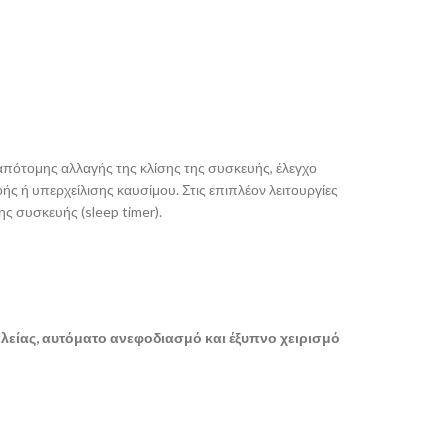
απότομης
αλλαγής της
κλίσης της συσκευής
, έλεγχο
ς ή υπερχείλισης καυσίμου. Στις επιπλέον λειτουργίες
της συσκευής
(sleep timer).
λείας, αυτόματο ανεφοδιασμό και έξυπνο χειρισμό