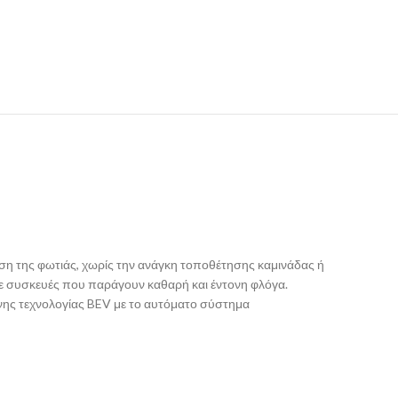
υση
τη
ς
φωτιά
ς
, χωρίς την ανάγκη τοποθέτησης καμινάδας ή
υ με συσκευές που παράγουν καθαρή και έντονη φλόγα.
ης τεχνολογίας
BEV
με το αυτόματο σύστημα