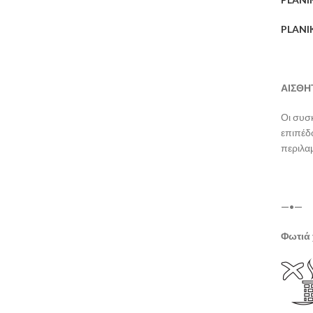
PLANIK
ΑΙΣΘΗ
Οι συσ
επιπέδω
περιλα
—
•
—
Φωτιά 