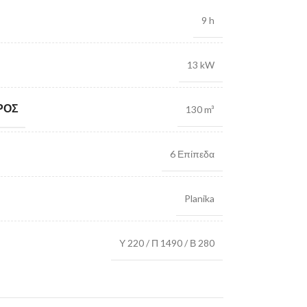
9 h
13 kW
ΡΟΣ
130 m³
6 Επίπεδα
Planika
Υ 220 / Π 1490 / Β 280