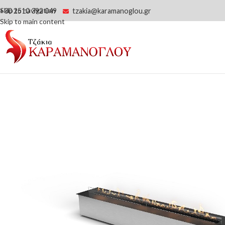
Skip to navigation
+30 2510 392 049
tzakia@karamanoglou.gr
Skip to main content