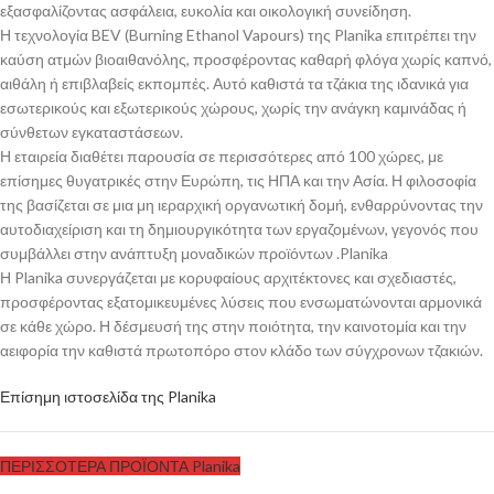
εξασφαλίζοντας ασφάλεια, ευκολία και οικολογική συνείδηση.
Η τεχνολογία BEV (Burning Ethanol Vapours) της Planika επιτρέπει την
καύση ατμών βιοαιθανόλης, προσφέροντας καθαρή φλόγα χωρίς καπνό,
αιθάλη ή επιβλαβείς εκπομπές. Αυτό καθιστά τα τζάκια της ιδανικά για
εσωτερικούς και εξωτερικούς χώρους, χωρίς την ανάγκη καμινάδας ή
σύνθετων εγκαταστάσεων.
Η εταιρεία διαθέτει παρουσία σε περισσότερες από 100 χώρες, με
επίσημες θυγατρικές στην Ευρώπη, τις ΗΠΑ και την Ασία. Η φιλοσοφία
της βασίζεται σε μια μη ιεραρχική οργανωτική δομή, ενθαρρύνοντας την
αυτοδιαχείριση και τη δημιουργικότητα των εργαζομένων, γεγονός που
συμβάλλει στην ανάπτυξη μοναδικών προϊόντων .Planika
Η Planika συνεργάζεται με κορυφαίους αρχιτέκτονες και σχεδιαστές,
προσφέροντας εξατομικευμένες λύσεις που ενσωματώνονται αρμονικά
σε κάθε χώρο. Η δέσμευσή της στην ποιότητα, την καινοτομία και την
αειφορία την καθιστά πρωτοπόρο στον κλάδο των σύγχρονων τζακιών.
Επίσημη ιστοσελίδα της Planika
ΠΕΡΙΣΣΟΤΕΡΑ ΠΡΟΪΟΝΤΑ Planika