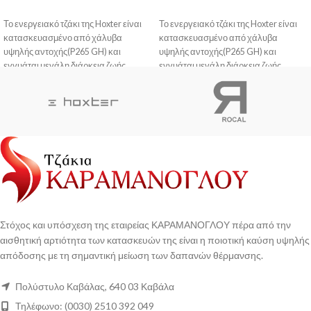
Το ενεργειακό τζάκι της Hoxter είναι
Το ενεργειακό τζάκι της Hoxter είναι
κατασκευασμένο από χάλυβα
κατασκευασμένο από χάλυβα
υψηλής αντοχής(P265 GH) και
υψηλής αντοχής(P265 GH) και
εγγυάται μεγάλη διάρκεια ζωής.
εγγυάται μεγάλη διάρκεια ζωής.
Η βαφή του είναι ανθεκτική στις
Η βαφή του είναι ανθεκτική στις
γρατζουνιές και δεν προκαλεί οσμή
γρατζουνιές και δεν προκαλεί οσμή
στο πρώτο άναμμα.
στο πρώτο άναμμα.
Η πόρτα σφραγίζει πλήρως, με
Η πόρτα σφραγίζει πλήρως, με
αποτέλεσμα η φωτιά να
αποτέλεσμα η φωτιά να
ανταποκρίνεται άμεσα σε κάθε
ανταποκρίνεται άμεσα σε κάθε
κίνηση του μοχλού ελέγχου του αέρα.
κίνηση του μοχλού ελέγχου του αέρα.
To κεραμικό γυαλί που διαθέτει, είναι
To κεραμικό γυαλί που διαθέτει, είναι
ανθεκτικό σε θερμικό σοκ και έχει
ανθεκτικό σε θερμικό σοκ και έχει
σχεδιαστεί η ροή του αέρα έτσι ώστε το
σχεδιαστεί η ροή του αέρα έτσι ώστε το
τζάμι να είναι αυτοκαθαριζόμενο.
τζάμι να είναι αυτοκαθαριζόμενο.
Στόχος και υπόσχεση της εταιρείας ΚΑΡΑΜΑΝΟΓΛΟΥ πέρα από την
αισθητική αρτιότητα των κατασκευών της είναι η ποιοτική καύση υψηλής
απόδοσης με τη σημαντική μείωση των δαπανών θέρμανσης.
Πολύστυλο Καβάλας, 640 03 Καβάλα
Τηλέφωνο: (0030) 2510 392 049