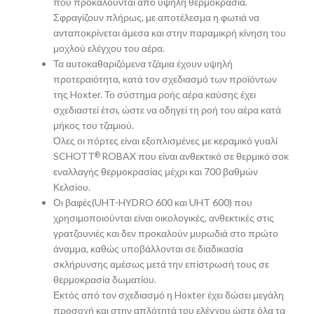
που προκαλούνται από υψηλή θερμοκρασία.
Σφραγίζουν πλήρως, με αποτέλεσμα η φωτιά να
ανταποκρίνεται άμεσα και στην παραμικρή κίνηση του
μοχλού ελέγχου του αέρα.
Τα αυτοκαθαριζόμενα τζάμια έχουν υψηλή
προτεραιότητα, κατά τον σχεδιασμό των προϊόντων
της Hoxter. Το σύστημα ροής αέρα καύσης έχει
σχεδιαστεί έτσι, ώστε να οδηγεί τη ροή του αέρα κατά
μήκος του τζαμιού.
Όλες οι πόρτες είναι εξοπλισμένες με κεραμικό γυαλί
SCHOTT
ROBAX που είναι ανθεκτικό σε θερμικό σοκ
®
εναλλαγής θερμοκρασίας μέχρι και 700 βαθμών
Κελσίου.
Οι βαφές(UHT-HYDRO 600 και UHT 600) που
χρησιμοποιούνται είναι οικολογικές, ανθεκτικές στις
γρατζουνιές και δεν προκαλούν μυρωδιά στο πρώτο
άναμμα, καθώς υποβάλλονται σε διαδικασία
σκλήρυνσης αμέσως μετά την επίστρωσή τους σε
θερμοκρασία δωματίου.
Εκτός από τον σχεδιασμό η Hoxter έχει δώσει μεγάλη
προσοχή και στην απλότητά του ελέγχου ώστε όλα τα