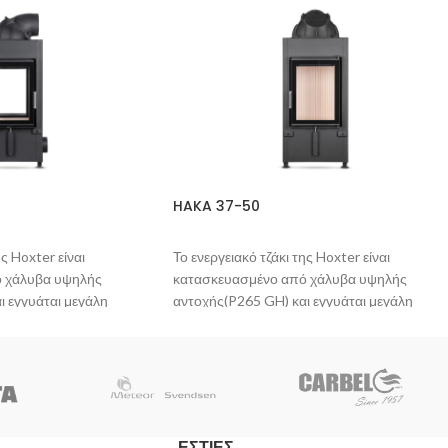
HAKA 37-50
ης Hoxter είναι
Το ενεργειακό τζάκι της Hoxter είναι
 χάλυβα υψηλής
κατασκευασμένο από χάλυβα υψηλής
ι εγγυάται μεγάλη
αντοχής(P265 GH) και εγγυάται μεγάλη
διάρκεια ζωής.
κτική στις γρατζουνιές
Η βαφή του είναι ανθεκτική στις γρατζουνιές
μή στο πρώτο άναμμα.
και δεν προκαλεί οσμή στο πρώτο άναμμα.
λήρως, με αποτέλεσμα η
Η πόρτα σφραγίζει πλήρως, με αποτέλεσμα 
ται άμεσα σε κάθε
φωτιά να ανταποκρίνεται άμεσα σε κάθε
έγχου του αέρα. To
κίνηση του μοχλού ελέγχου του αέρα. To
ΕΣΤΙΕΣ