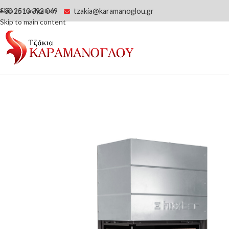
Skip to navigation
+30 2510 392 049
tzakia@karamanoglou.gr
Skip to main content