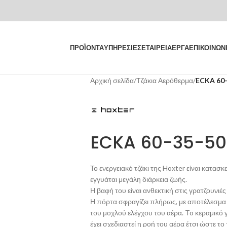
ΠΡΟΪΟΝΤΑ
ΥΠΗΡΕΣΙΕΣ
ΕΤΑΙΡΕΙΑ
ΕΡΓΑ
ΕΠΙΚΟΙΝΩΝ
Αρχική σελίδα
/
Τζάκια Αερόθερμα
/
ECKA 60-
ECKA 60-35-50
Το ενεργειακό τζάκι της Hoxter είναι κατ
εγγυάται μεγάλη διάρκεια ζωής.
Η βαφή του είναι ανθεκτική στις γρατζουνι
Η πόρτα σφραγίζει πλήρως, με αποτέλεσμα 
του μοχλού ελέγχου του αέρα. To κεραμικό γυ
έχει σχεδιαστεί η ροή του αέρα έτσι ώστε το 