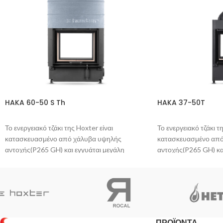
HAKA 60-50 S Th
HAKA 37-50T
Το ενεργειακό τζάκι της Hoxter είναι
Το ενεργειακό τζάκι τ
κατασκευασμένο από χάλυβα υψηλής
κατασκευασμένο από
αντοχής(P265 GH) και εγγυάται μεγάλη
αντοχής(P265 GH) κα
διάρκεια ζωής.
διάρκεια ζωής.
Η βαφή του είναι ανθεκτική στις γρατζουνιές
Η βαφή του είναι ανθε
και δεν προκαλεί οσμή στο πρώτο άναμμα.
και δεν προκαλεί οσ
Η πόρτα σφραγίζει πλήρως, με αποτέλεσμα η
Η πόρτα σφραγίζει π
φωτιά να ανταποκρίνεται άμεσα σε κάθε
φωτιά να ανταποκρίνε
κίνηση του μοχλού ελέγχου του αέρα. To
κίνηση του μοχλού ελ
ΠΡΟΪΟΝΤΑ