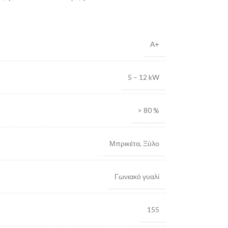
Α+
5 – 12 kW
> 80 %
Μπρικέτα
,
Ξύλο
Γωνιακό γυαλί
155