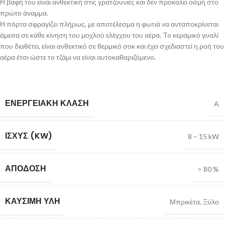
Η βαφή του είναι ανθεκτική στις γρατζουνιές και δεν προκαλεί οσμή στο
πρώτο άναμμα.
Η πόρτα σφραγίζει πλήρως, με αποτέλεσμα η φωτιά να ανταποκρίνεται
άμεσα σε κάθε κίνηση του μοχλού ελέγχου του αέρα. To κεραμικό γυαλί
που διαθέτει, είναι ανθεκτικό σε θερμικό σοκ και έχει σχεδιαστεί η ροή του
αέρα έτσι ώστε το τζάμι να είναι αυτοκαθαριζόμενο.
ΕΝΕΡΓΕΙΑΚΉ ΚΛΆΣΗ
A
ΙΣΧΎΣ (KW)
8 – 15 kW
ΑΠΌΔΟΣΗ
> 80 %
ΚΑΎΣΙΜΗ ΎΛΗ
Μπρικέτα
,
Ξύλο