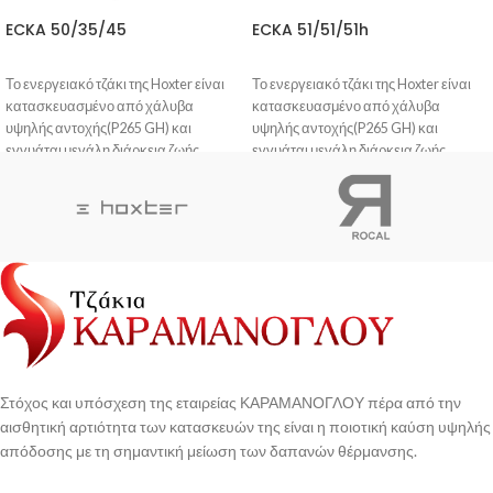
ECKA 50/35/45
ECKA 51/51/51h
Το ενεργειακό τζάκι της Hoxter είναι
Το ενεργειακό τζάκι της Hoxter είναι
κατασκευασμένο από χάλυβα
κατασκευασμένο από χάλυβα
υψηλής αντοχής(P265 GH) και
υψηλής αντοχής(P265 GH) και
εγγυάται μεγάλη διάρκεια ζωής.
εγγυάται μεγάλη διάρκεια ζωής.
Η βαφή του είναι ανθεκτική στις
Η βαφή του είναι ανθεκτική στις
γρατζουνιές και δεν προκαλεί οσμή
γρατζουνιές και δεν προκαλεί οσμή
στο πρώτο άναμμα.
στο πρώτο άναμμα.
Η πόρτα σφραγίζει πλήρως, με
Η πόρτα σφραγίζει πλήρως, με
αποτέλεσμα η φωτιά να
αποτέλεσμα η φωτιά να
ανταποκρίνεται άμεσα σε κάθε
ανταποκρίνεται άμεσα σε κάθε
κίνηση του μοχλού ελέγχου του αέρα.
κίνηση του μοχλού ελέγχου του αέρα.
To κεραμικό γυαλί που διαθέτει, είναι
To κεραμικό γυαλί που διαθέτει, είναι
ανθεκτικό σε θερμικό σοκ και έχει
ανθεκτικό σε θερμικό σοκ και έχει
σχεδιαστεί η ροή του αέρα έτσι ώστε το
σχεδιαστεί η ροή του αέρα έτσι ώστε το
τζάμι να είναι αυτοκαθαριζόμενο.
τζάμι να είναι αυτοκαθαριζόμενο.
Στόχος και υπόσχεση της εταιρείας ΚΑΡΑΜΑΝΟΓΛΟΥ πέρα από την
αισθητική αρτιότητα των κατασκευών της είναι η ποιοτική καύση υψηλής
απόδοσης με τη σημαντική μείωση των δαπανών θέρμανσης.