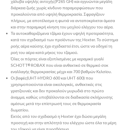
χάλυβα υψηλής αντοχής(P265 GH) και εγγυώνται μεγάλη
διάρκεια ζωής χωρίς κίνδυνο παραμορφώσεων που
προκαλούνται από υψηλή θερμοκρασία. Σφραγίζουν
πλήρως, με αποτέλεσμα η φωτιά να ανταποκρίνεται άμεσα
και στην παραμικρή κίνηση του μοχλού ελέγχου του αέρα.
Τα αυτοκαθαριζόμενα τζάμια έχουν υψηλή προτεραιότητα,
κατά τον σχεδιασμό των προϊόντων της Hoxter. Το σύστημα
ροής αέρα καύσης έχει σχεδιαστεί έτσι, ώστε να οδηγεί τη
ροή του αέρα κατά μήκος του τζαμιού.
Όλες οι πόρτες είναι εξοπλισμένες με κεραμικό γυαλί
SCHOTT
ROBAX που είναι ανθεκτικό σε θερμικό σοκ
®
εναλλαγής θερμοκρασίας μέχρι και 700 βαθμών Κελσίου.
Οι βαφές(UHT-HYDRO 600 και UHT 600) που
χρησιμοποιούνται είναι οικολογικές, ανθεκτικές στις
γρατζουνιές και δεν προκαλούν μυρωδιά στο πρώτο
άναμμα, καθώς υποβάλλονται σε διαδικασία σκλήρυνσης
αμέσως μετά την επίστρωσή τους σε θερμοκρασία
δωματίου.
Εκτός από τον σχεδιασμό η Hoxter έχει δώσει μεγάλη
προσοχή και στην απλότητά του ελέγχου ώστε όλα τα μέρη
του τζακιού να είναι προσβάσιμα.