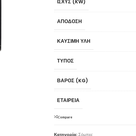
ΙΣΧΎΣ (KW)
ΑΠΌΔΟΣΗ
ΚΑΎΣΙΜΗ ΎΛΗ
ΤΎΠΟΣ
ΒΆΡΟΣ (KG)
ΕΤΑΙΡΕΊΑ
Compare
Κατηγορία:
Σόμπες