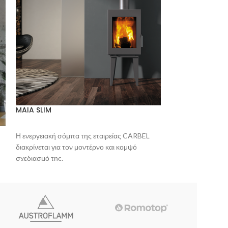
MAIA SLIM
Habit 80 DC +T
Η ενεργειακή σόμπα της εταιρείας CARBEL
διακρίνεται για τον μοντέρνο και κομψό
short
σχεδιασμό της.
Διαθέτει λεπτό σχεδιασμό, προηγμένη
τεχνολογία καύσης και αυτοκαθαριζόμενο
τζάμι ώστε να απολαμβάνετε τη θέα και τη
ζεστασιά της φωτιάς με χαμηλή κατανάλωση
καυσόξυλων.