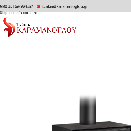
Skip to navigation
+30 2510 392 049
tzakia@karamanoglou.gr
Skip to main content