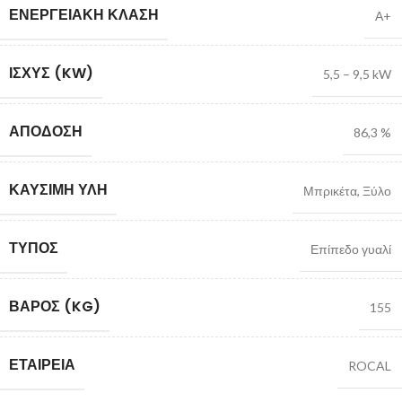
ΕΝΕΡΓΕΙΑΚΉ ΚΛΆΣΗ
Α+
ΙΣΧΎΣ (KW)
5,5 – 9,5 kW
ΑΠΌΔΟΣΗ
86,3 %
ΚΑΎΣΙΜΗ ΎΛΗ
Μπρικέτα
,
Ξύλο
ΤΎΠΟΣ
Επίπεδο γυαλί
ΒΆΡΟΣ (KG)
155
ΕΤΑΙΡΕΊΑ
ROCAL