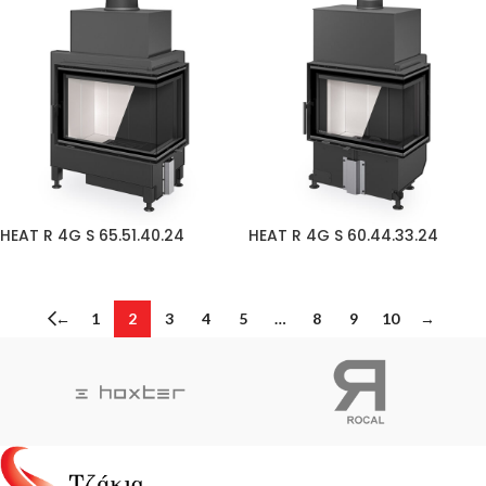
HEAT R 4G S 65.51.40.24
HEAT R 4G S 60.44.33.24
←
1
2
3
4
5
…
8
9
10
→