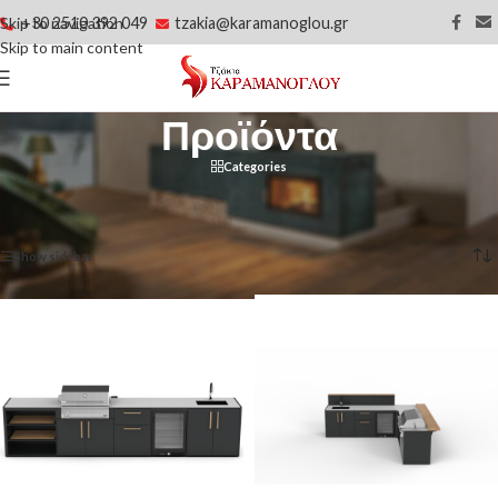
+30 2510 392 049
tzakia@karamanoglou.gr
Skip to navigation
Skip to main content
Προϊόντα
Categories
Αρχική σελίδα
/
Προϊόντα
/
Σελίδα 2
Βλέπετε 21–40 από 196 αποτελέσματα
Show sidebar