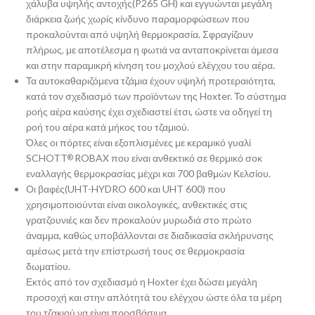
χάλυβα υψηλής αντοχής(P265 GH) και εγγυώνται μεγάλη
διάρκεια ζωής χωρίς κίνδυνο παραμορφώσεων που
προκαλούνται από υψηλή θερμοκρασία. Σφραγίζουν
πλήρως, με αποτέλεσμα η φωτιά να ανταποκρίνεται άμεσα
και στην παραμικρή κίνηση του μοχλού ελέγχου του αέρα.
Τα αυτοκαθαριζόμενα τζάμια έχουν υψηλή προτεραιότητα,
κατά τον σχεδιασμό των προϊόντων της Hoxter. Το σύστημα
ροής αέρα καύσης έχει σχεδιαστεί έτσι, ώστε να οδηγεί τη
ροή του αέρα κατά μήκος του τζαμιού.
Όλες οι πόρτες είναι εξοπλισμένες με κεραμικό γυαλί
SCHOTT
ROBAX που είναι ανθεκτικό σε θερμικό σοκ
®
εναλλαγής θερμοκρασίας μέχρι και 700 βαθμών Κελσίου.
Οι βαφές(UHT-HYDRO 600 και UHT 600) που
χρησιμοποιούνται είναι οικολογικές, ανθεκτικές στις
γρατζουνιές και δεν προκαλούν μυρωδιά στο πρώτο
άναμμα, καθώς υποβάλλονται σε διαδικασία σκλήρυνσης
αμέσως μετά την επίστρωσή τους σε θερμοκρασία
δωματίου.
Εκτός από τον σχεδιασμό η Hoxter έχει δώσει μεγάλη
προσοχή και στην απλότητά του ελέγχου ώστε όλα τα μέρη
του τζακιού να είναι προσβάσιμα.