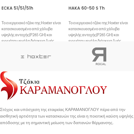
ECKA 51/51/51h
HAKA 60-50 S Th
Το ενεργειακό τζάκι της Hoxter είναι
Το ενεργειακό τζάκι της Hoxter είναι
κατασκευασμένο από χάλυβα
κατασκευασμένο από χάλυβα
υψηλής αντοχής(P265 GH) και
υψηλής αντοχής(P265 GH) και
εγγυάται μεγάλη διάρκεια ζωής.
εγγυάται μεγάλη διάρκεια ζωής.
Η βαφή του είναι ανθεκτική στις
Η βαφή του είναι ανθεκτική στις
γρατζουνιές και δεν προκαλεί οσμή
γρατζουνιές και δεν προκαλεί οσμή
στο πρώτο άναμμα.
στο πρώτο άναμμα.
Η πόρτα σφραγίζει πλήρως, με
Η πόρτα σφραγίζει πλήρως, με
αποτέλεσμα η φωτιά να
αποτέλεσμα η φωτιά να
ανταποκρίνεται άμεσα σε κάθε
ανταποκρίνεται άμεσα σε κάθε
κίνηση του μοχλού ελέγχου του αέρα.
κίνηση του μοχλού ελέγχου του αέρα.
To κεραμικό γυαλί που διαθέτει, είναι
To κεραμικό γυαλί που διαθέτει, είναι
ανθεκτικό σε θερμικό σοκ και έχει
ανθεκτικό σε θερμικό σοκ και έχει
σχεδιαστεί η ροή του αέρα έτσι ώστε το
σχεδιαστεί η ροή του αέρα έτσι ώστε το
τζάμι να είναι αυτοκαθαριζόμενο.
τζάμι να είναι αυτοκαθαριζόμενο.
Στόχος και υπόσχεση της εταιρείας ΚΑΡΑΜΑΝΟΓΛΟΥ πέρα από την
αισθητική αρτιότητα των κατασκευών της είναι η ποιοτική καύση υψηλής
απόδοσης με τη σημαντική μείωση των δαπανών θέρμανσης.