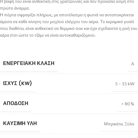
Η βαφή του είναι ανθεκτική στις γρατζουνιές και δεν προκαλεί οσμή στο
πρώτο άναμμα.
Η πόρτα σφραγίζει πλήρως, με αποτέλεσμα η φωτιά να ανταποκρίνεται
άμεσα σε κάθε κίνηση του μοχλού ελέγχου του αέρα. To κεραμικό γυαλί
που διαθέτει, είναι ανθεκτικό σε θερμικό σοκ και έχει σχεδιαστεί η ροή του
αέρα έτσι ώστε το τζάμι να είναι αυτοκαθαριζόμενο.
ΕΝΕΡΓΕΙΑΚΉ ΚΛΆΣΗ
A
ΙΣΧΎΣ (KW)
5 – 15 kW
ΑΠΌΔΟΣΗ
> 80 %
ΚΑΎΣΙΜΗ ΎΛΗ
Μπρικέτα
,
Ξύλο