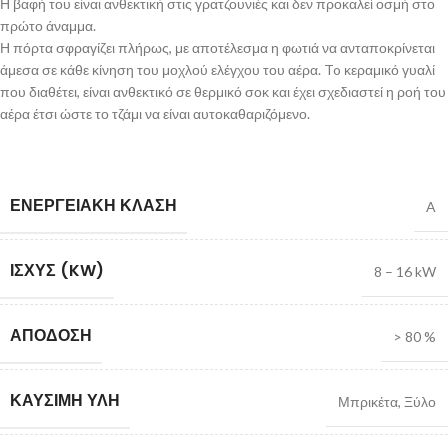
Η βαφή του είναι ανθεκτική στις γρατζουνιές και δεν προκαλεί οσμή στο
πρώτο άναμμα.
Η πόρτα σφραγίζει πλήρως, με αποτέλεσμα η φωτιά να ανταποκρίνεται
άμεσα σε κάθε κίνηση του μοχλού ελέγχου του αέρα. To κεραμικό γυαλί
που διαθέτει, είναι ανθεκτικό σε θερμικό σοκ και έχει σχεδιαστεί η ροή του
αέρα έτσι ώστε το τζάμι να είναι αυτοκαθαριζόμενο.
ΕΝΕΡΓΕΙΑΚΉ ΚΛΆΣΗ
A
ΙΣΧΎΣ (KW)
8 – 16 kW
ΑΠΌΔΟΣΗ
> 80 %
ΚΑΎΣΙΜΗ ΎΛΗ
Μπρικέτα
,
Ξύλο