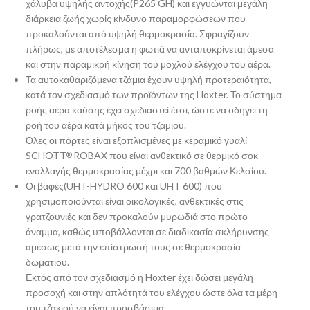
χάλυβα υψηλής αντοχής(P265 GH) και εγγυώνται μεγάλη
διάρκεια ζωής χωρίς κίνδυνο παραμορφώσεων που
προκαλούνται από υψηλή θερμοκρασία. Σφραγίζουν
πλήρως, με αποτέλεσμα η φωτιά να ανταποκρίνεται άμεσα
και στην παραμικρή κίνηση του μοχλού ελέγχου του αέρα.
Τα αυτοκαθαριζόμενα τζάμια έχουν υψηλή προτεραιότητα,
κατά τον σχεδιασμό των προϊόντων της Hoxter. Το σύστημα
ροής αέρα καύσης έχει σχεδιαστεί έτσι, ώστε να οδηγεί τη
ροή του αέρα κατά μήκος του τζαμιού.
Όλες οι πόρτες είναι εξοπλισμένες με κεραμικό γυαλί
SCHOTT
ROBAX που είναι ανθεκτικό σε θερμικό σοκ
®
εναλλαγής θερμοκρασίας μέχρι και 700 βαθμών Κελσίου.
Οι βαφές(UHT-HYDRO 600 και UHT 600) που
χρησιμοποιούνται είναι οικολογικές, ανθεκτικές στις
γρατζουνιές και δεν προκαλούν μυρωδιά στο πρώτο
άναμμα, καθώς υποβάλλονται σε διαδικασία σκλήρυνσης
αμέσως μετά την επίστρωσή τους σε θερμοκρασία
δωματίου.
Εκτός από τον σχεδιασμό η Hoxter έχει δώσει μεγάλη
προσοχή και στην απλότητά του ελέγχου ώστε όλα τα μέρη
του τζακιού να είναι προσβάσιμα.