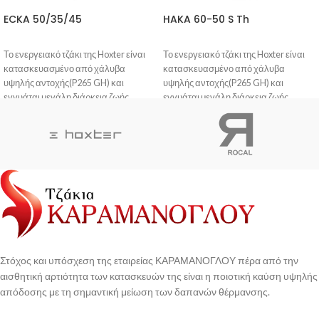
ECKA 50/35/45
HAKA 60-50 S Th
Το ενεργειακό τζάκι της Hoxter είναι
Το ενεργειακό τζάκι της Hoxter είναι
κατασκευασμένο από χάλυβα
κατασκευασμένο από χάλυβα
υψηλής αντοχής(P265 GH) και
υψηλής αντοχής(P265 GH) και
εγγυάται μεγάλη διάρκεια ζωής.
εγγυάται μεγάλη διάρκεια ζωής.
Η βαφή του είναι ανθεκτική στις
Η βαφή του είναι ανθεκτική στις
γρατζουνιές και δεν προκαλεί οσμή
γρατζουνιές και δεν προκαλεί οσμή
στο πρώτο άναμμα.
στο πρώτο άναμμα.
Η πόρτα σφραγίζει πλήρως, με
Η πόρτα σφραγίζει πλήρως, με
αποτέλεσμα η φωτιά να
αποτέλεσμα η φωτιά να
ανταποκρίνεται άμεσα σε κάθε
ανταποκρίνεται άμεσα σε κάθε
κίνηση του μοχλού ελέγχου του αέρα.
κίνηση του μοχλού ελέγχου του αέρα.
To κεραμικό γυαλί που διαθέτει, είναι
To κεραμικό γυαλί που διαθέτει, είναι
ανθεκτικό σε θερμικό σοκ και έχει
ανθεκτικό σε θερμικό σοκ και έχει
σχεδιαστεί η ροή του αέρα έτσι ώστε το
σχεδιαστεί η ροή του αέρα έτσι ώστε το
τζάμι να είναι αυτοκαθαριζόμενο.
τζάμι να είναι αυτοκαθαριζόμενο.
Στόχος και υπόσχεση της εταιρείας ΚΑΡΑΜΑΝΟΓΛΟΥ πέρα από την
αισθητική αρτιότητα των κατασκευών της είναι η ποιοτική καύση υψηλής
απόδοσης με τη σημαντική μείωση των δαπανών θέρμανσης.