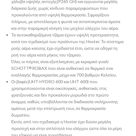
χάλυβα υψηλής αντοχής(P265 GH) και εγγυώνται μεγάλη
διάρκεια ζωής χωρίς κίνδυνο παραμορφώσεων που
προκαλούνται από υψηλή θερμοκρασία. Σφραγίζουν
πλήρως, με αποτέλεσμα η φωτιά να ανταποκρίνεται άμεσα
και στην παραμικρή κίνηση του μοχλού ελέγχου του αέρα.
Τα αυτοκαθαριζόμενα τζάμια έχουν υψηλή προτεραιότητα,
κατά τον σχεδιασμό των προϊόντων της Hoxter. Το σύστημα
ροής αέρα καύσης έχει σχεδιαστεί έτσι, ώστε να οδηγεί τη
ροή του αέρα κατά μήκος του τζαμιού.
Όλες οι πόρτες είναι εξοπλισμένες με κεραμικό γυαλί
SCHOTT
ROBAX που είναι ανθεκτικό σε θερμικό σοκ
®
εναλλαγής θερμοκρασίας μέχρι και 700 βαθμών Κελσίου.
Οι βαφές(UHT-HYDRO 600 και UHT 600) που
χρησιμοποιούνται είναι οικολογικές, ανθεκτικές στις
γρατζουνιές και δεν προκαλούν μυρωδιά στο πρώτο
άναμμα, καθώς υποβάλλονται σε διαδικασία σκλήρυνσης
αμέσως μετά την επίστρωσή τους σε θερμοκρασία
δωματίου.
Εκτός από τον σχεδιασμό η Hoxter έχει δώσει μεγάλη
προσοχή και στην απλότητά του ελέγχου ώστε όλα τα μέρη
του τζακιού να είναι προσβάσιμα.