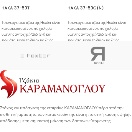
HAKA 37-50T
HAKA 37-50G(N)
Το ενεργειακό τζάκι της Hoxter είναι
Το ενεργειακό τζάκι της Hoxter είναι
κατασκευασμένο από χάλυβα
κατασκευασμένο από χάλυβα
υψηλής αντοχής(P265 GH) και
υψηλής αντοχής(P265 GH) και
εγγυάται μεγάλη διάρκεια ζωής.
εγγυάται μεγάλη διάρκεια ζωής.
Η βαφή του είναι ανθεκτική στις
Η βαφή του είναι ανθεκτική στις
γρατζουνιές και δεν προκαλεί οσμή
γρατζουνιές και δεν προκαλεί οσμή
στο πρώτο άναμμα.
στο πρώτο άναμμα.
Η πόρτα σφραγίζει πλήρως, με
Η πόρτα σφραγίζει πλήρως, με
αποτέλεσμα η φωτιά να
αποτέλεσμα η φωτιά να
ανταποκρίνεται άμεσα σε κάθε
ανταποκρίνεται άμεσα σε κάθε
κίνηση του μοχλού ελέγχου του αέρα.
κίνηση του μοχλού ελέγχου του αέρα.
To κεραμικό γυαλί που διαθέτει, είναι
To κεραμικό γυαλί που διαθέτει, είναι
ανθεκτικό σε θερμικό σοκ και έχει
ανθεκτικό σε θερμικό σοκ και έχει
σχεδιαστεί η ροή του αέρα έτσι ώστε το
σχεδιαστεί η ροή του αέρα έτσι ώστε το
τζάμι να είναι αυτοκαθαριζόμενο.
τζάμι να είναι αυτοκαθαριζόμενο.
Στόχος και υπόσχεση της εταιρείας ΚΑΡΑΜΑΝΟΓΛΟΥ πέρα από την
αισθητική αρτιότητα των κατασκευών της είναι η ποιοτική καύση υψηλής
απόδοσης με τη σημαντική μείωση των δαπανών θέρμανσης.