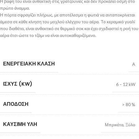
Η βαφή του είναι ανθεκτική στις γρατζουνιές και δεν προκαλεί οσμή στο
πρώτο άναμμα.
Η πόρτα σφραγίζει πλήρως, με αποτέλεσμα η φωτιά να ανταποκρίνεται
άμεσα σε κάθε κίνηση του μοχλού ελέγχου του αέρα. To κεραμικό γυαλί
που διαθέτει, είναι ανθεκτικό σε θερμικό σοκ και έχει σχεδιαστεί η ροή του
αέρα έτσι ώστε το τζάμι να είναι αυτοκαθαριζόμενο.
ΕΝΕΡΓΕΙΑΚΉ ΚΛΆΣΗ
A
ΙΣΧΎΣ (KW)
6 – 12 kW
ΑΠΌΔΟΣΗ
> 80 %
ΚΑΎΣΙΜΗ ΎΛΗ
Μπρικέτα
,
Ξύλο